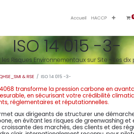
Accueil
HACCP
ISO 14 015 -3-
 les Risques Environnementaux sur Site - Les dix 
QHSE_SMI & RSE
ISO 14 015 -3-
14068 transforme la pression carbone en avant
surable, en sécurisant votre crédibilité climati
nts, réglementaires et réputationnelles.
ermet aux dirigeants de structurer une démarche
bone, en évitant les risques de greenwashing et
 croissante des marchés, des clients et des régul
re clair, internationalement reconnu, pour pilote