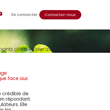
0
Se connecter
Contactez-nous
points clés a valider avant d'agir
age
que face aux
 crédible de
 en répondant
ateurs. Elle
r les