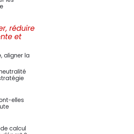
re
r, réduire
ente et
 aligner la
neutralité
stratégie
À propos
ont-elles
Nous sommes une équipe de
m
oute
passionnés dont le but est
.com
d'améliorer la vie de chacun grâce
à des prestations innovantes. Nous
de calcul
proposons d'excellents services