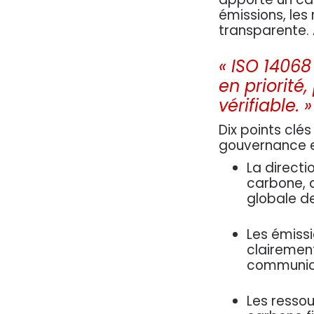
émissions, les
transparente. 
« ISO 14068
en priorité
vérifiable.
Dix points clé
gouvernance et
La directi
carbone, a
globale de
Explorer
Services
Les émissi
Accueil
Documentation
clairement
communica
À propos
La marché
Articles
Conception
Les resso