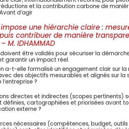
 réductions et la contribution carbone de maniè
Avant d’agir
 impose une hiérarchie claire : mesure
, puis contribuer de manière transpar
 » – M. IDHAMMAD
s doivent être validés pour sécuriser la démarche,
 garantir un impact réel.
on a-t-elle formalisé un engagement clair sur la 
vec des objectifs mesurables et alignés sur la 
 l’entreprise ?
Suivez-nous
Entrer en contact
ons directes et indirectes (scopes pertinents) s
Facebook
m2bsales10@gmail.co
 définies, cartographiées et priorisées avant t
tion externe ?
Twitter
m2bconctact10@gmail
Linkedin
+212 522 666 960
urces nécessaires (compétences, budget, outils 