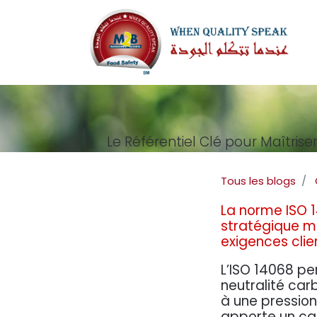
Le Référentiel Clé pour Maîtriser
Tous les blogs
La norme ISO 
stratégique me
exigences clie
L’ISO 14068 p
neutralité car
à une pression
apporte un cad